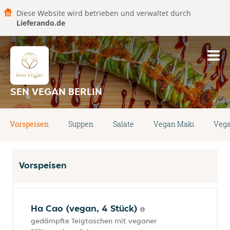
Diese Website wird betrieben und verwaltet durch
Lieferando.de
SEN VEGAN BERLIN
Vorspeisen
Suppen
Salate
Vegan Maki
Vega
Vorspeisen
Ha Cao (vegan, 4 Stück)
gedämpfte Teigtaschen mit veganer