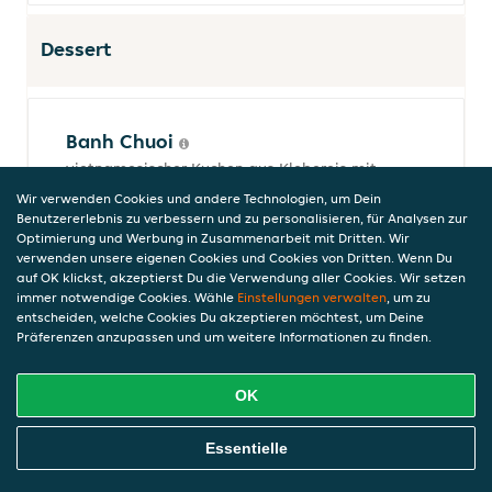
Dessert
Banh Chuoi
vietnamesischer Kuchen aus Klebereis mit
einer Füllung aus Bananen, serviert mit
Wir verwenden Cookies und andere Technologien, um Dein
Kokosmilch
Benutzererlebnis zu verbessern und zu personalisieren, für Analysen zur
Optimierung und Werbung in Zusammenarbeit mit Dritten. Wir
6,00 €
verwenden unsere eigenen Cookies und Cookies von Dritten. Wenn Du
inkl. Pfand (0,00 €)
auf OK klickst, akzeptierst Du die Verwendung aller Cookies. Wir setzen
immer notwendige Cookies. Wähle
Einstellungen verwalten
, um zu
entscheiden, welche Cookies Du akzeptieren möchtest, um Deine
Präferenzen anzupassen und um weitere Informationen zu finden.
Chuoi Chien
hausgemachte gebackene Banane
OK
6,00 €
inkl. Pfand (0,00 €)
Online Essen Bestellen
Essentielle